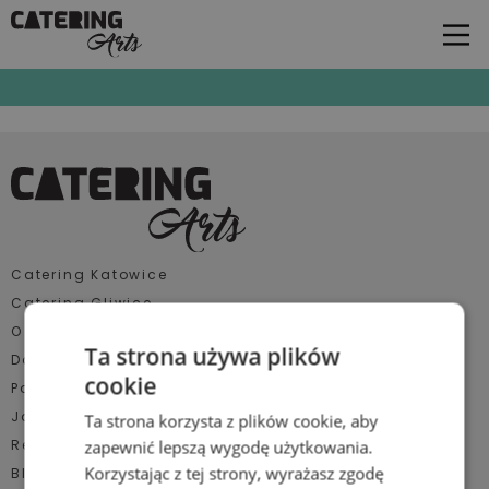
wesele
Kategorie
Catering Katowice
Catering Gliwice
Bankiety, gale
O nas
Bez kategorii
Ta strona używa plików
Dotacje UE
cookie
Eventy plenerowe
Polecane miejsca
Jak działamy
Ta strona korzysta z plików cookie, aby
Imprezy jubileuszowe
Realizacje
zapewnić lepszą wygodę użytkowania.
Inne
Korzystając z tej strony, wyrażasz zgodę
Blog