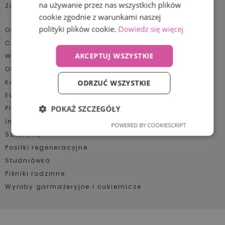
na używanie przez nas wszystkich plików
Zaufali nam
Komunie
cookie zgodnie z warunkami naszej
Konferencje, szkolenia
polityki plików cookie.
Dowiedz się więcej
Oferta:
Catering
Obiady dla pracowników
AKCEPTUJ WSZYSTKIE
Wigilia firmowa
Pikniki firmowe, grille
Obiady dla pracowników
Konferencje
ODRZUĆ WSZYSTKIE
Posiłki regeneracyjne
Event plenerowy
Studniówki
POKAŻ SZCZEGÓŁY
Pikniki firmowe
Szkolenia
Impreza jubileuszowa
POWERED BY COOKIESCRIPT
Niezbędne
Wydajność
Szkolenia
Targi, kongresy
Posiłki regeneracyjne
Wesela
Studniówka
Targetowanie
Funkcjonalność
Pikniki rodzinne
Wielkanoc firmowa
Wyroby garmażeryjne i cukiernicze
Wigilia firmowa