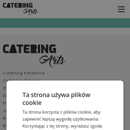
Wielkanoc firmowa
Kategorie
Catering Katowice
Catering Gliwice
Bankiety, gale
O nas
Bez kategorii
Ta strona używa plików
Dotacje UE
cookie
Eventy plenerowe
Polecane miejsca
Jak działamy
Ta strona korzysta z plików cookie, aby
Imprezy jubileuszowe
Realizacje
zapewnić lepszą wygodę użytkowania.
Inne
Korzystając z tej strony, wyrażasz zgodę
Blog