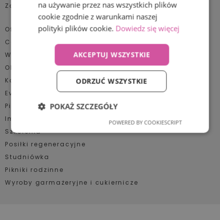
na używanie przez nas wszystkich plików
Zaufali nam
Komunie
cookie zgodnie z warunkami naszej
Konferencje, szkolenia
polityki plików cookie.
Dowiedz się więcej
Oferta:
Catering
Obiady dla pracowników
AKCEPTUJ WSZYSTKIE
Wigilia firmowa
Pikniki firmowe, grille
Obiady dla pracowników
Konferencje
ODRZUĆ WSZYSTKIE
Posiłki regeneracyjne
Event plenerowy
Studniówki
POKAŻ SZCZEGÓŁY
Pikniki firmowe
Szkolenia
Impreza jubileuszowa
POWERED BY COOKIESCRIPT
Niezbędne
Wydajność
Szkolenia
Targi, kongresy
Posiłki regeneracyjne
Wesela
Studniówka
Targetowanie
Funkcjonalność
Pikniki rodzinne
Wielkanoc firmowa
Wyroby garmażeryjne i cukiernicze
Wigilia firmowa