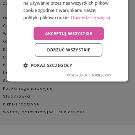
na używanie przez nas wszystkich plików
Zaufali nam
cookie zgodnie z warunkami naszej
polityki plików cookie.
Dowiedz się więcej
Oferta:
Catering
AKCEPTUJ WSZYSTKIE
Wigilia firmowa
Obiady dla pracowników
Konferencje
ODRZUĆ WSZYSTKIE
Event plenerowy
Kategorie
POKAŻ SZCZEGÓŁY
Pikniki firmowe
Impreza jubileuszowa
POWERED BY COOKIESCRIPT
Niezbędne
Wydajność
Szkolenia
Bankiety, gale
Posiłki regeneracyjne
Bez kategorii
Studniówka
Targetowanie
Funkcjonalność
Eventy plenerowe
Pikniki rodzinne
Wyroby garmażeryjne i cukiernicze
Imprezy jubileuszowe
Inne