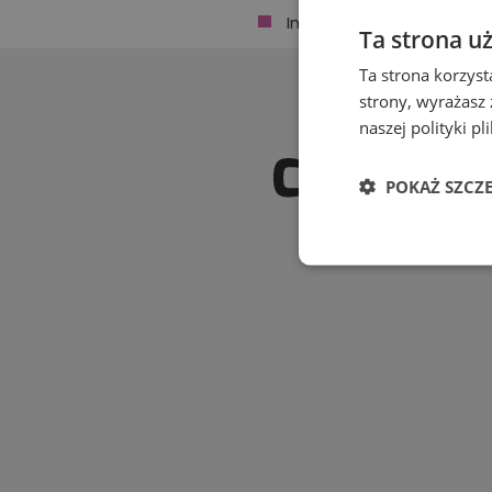
Imprezy
Ta strona u
jubileuszowe
Ta strona korzyst
strony, wyrażasz
Inne
naszej polityki p
Komunie
Konferencje,
POKAŻ SZCZ
szkolenia
Niezbędn
Obiady dla
pracowników
Pikniki firmowe, grille
Posiłki
regeneracyjne
Niezbędne pliki cook
zarządzanie kontem. 
Studniówki