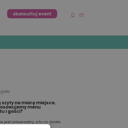
skonsultuj event
 gale
 szyty na miarę miejsca.
tosowujemy menu
tu i gości?
ie jest uniwersalny, a to co działa
zestrzeni, w innej się