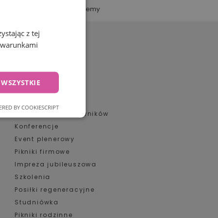
dza. To dlatego dostosowujemy
izując specyfikę obiektu,
miejsca oraz profil gości, aby
stając z tej
sprawny […]
z warunkami
Oferta:
 WSZYSTKIE
więcej
Catering
Wigilia firmowa
RED BY COOKIESCRIPT
nkcjonalność
Obiady dla pracowników
Konferencje
 gale
Event plenerowy
e inspiracje na eventy
Pikniki firmowe
— jako specjaliści
Impreza jubileuszowa
ingu wiemy co się
za
Szkolenia
Posiłki regeneracyjne
na evencie firmowym to coś
owanie użytkownika i
tylko jedzenie.
Studniówka
j.
dczenie, które ma zachwycać,
Pikniki rodzinne