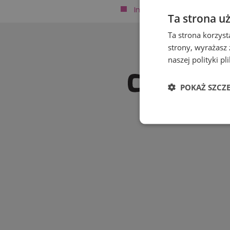
Imprezy
Ta strona u
jubileuszowe
Ta strona korzyst
strony, wyrażasz
Inne
naszej polityki p
Komunie
Konferencje,
POKAŻ SZCZ
szkolenia
Niezbędn
Obiady dla
pracowników
Pikniki firmowe, grille
Posiłki
regeneracyjne
Niezbędne pliki cook
Studniówki
zarządzanie kontem. 