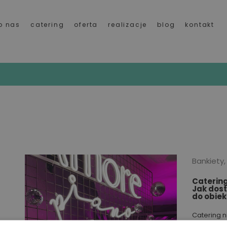
o nas
catering
oferta
realizacje
blog
kontakt
euszowe
Bankiety,
Catering
Jak dos
do obiek
Catering n
w jednej pr