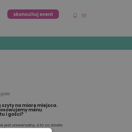
skonsultuj event
 gale
 szyty na miarę miejsca.
tosowujemy menu
tu i gości?
ie jest uniwersalny, a to co działa
zestrzeni, w innej się