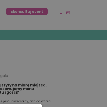
skonsultuj event
 gale
 szyty na miarę miejsca.
tosowujemy menu
tu i gości?
ie jest uniwersalny, a to co działa
zestrzeni, w innej się