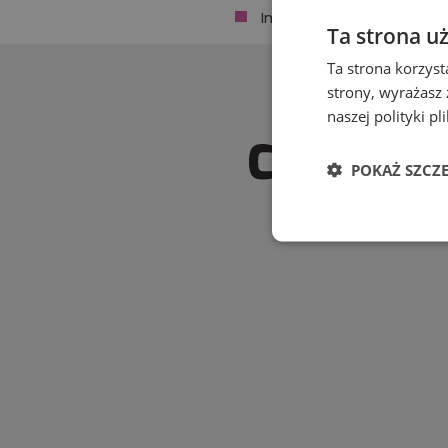
Imprezy
Ta strona u
jubileuszowe
Ta strona korzyst
Inne
strony, wyrażasz
naszej polityki p
Komunie
Konferencje,
POKAŻ SZCZ
szkolenia
Niezbędn
Obiady dla
pracowników
Pikniki firmowe, grille
Posiłki
regeneracyjne
Niezbędne pliki cook
Studniówki
zarządzanie kontem. 