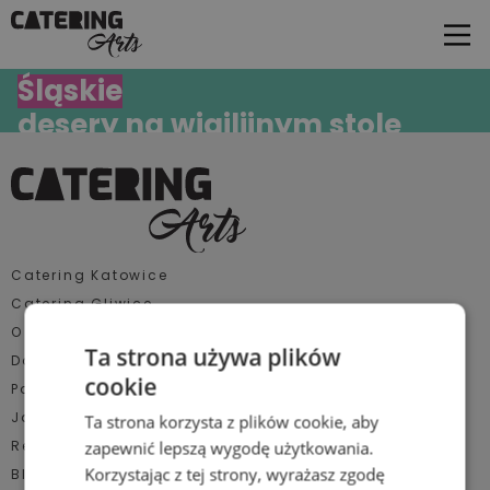
28.11.2025
Śląskie
desery na wigilijnym stole
— słodkości, które zachwycą
pracowników
Catering Katowice
Catering Gliwice
O nas
Ta strona używa plików
Dotacje UE
cookie
Polecane miejsca
Jak działamy
Ta strona korzysta z plików cookie, aby
Realizacje
zapewnić lepszą wygodę użytkowania.
Korzystając z tej strony, wyrażasz zgodę
Blog