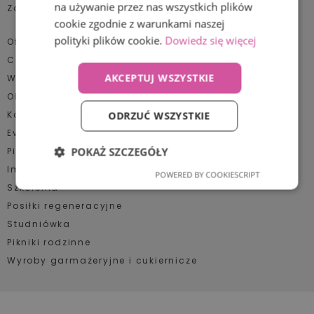
na używanie przez nas wszystkich plików
Zaufali nam
cookie zgodnie z warunkami naszej
polityki plików cookie.
Dowiedz się więcej
Oferta:
Catering
AKCEPTUJ WSZYSTKIE
Wigilia firmowa
Obiady dla pracowników
Konferencje
ODRZUĆ WSZYSTKIE
Event plenerowy
POKAŻ SZCZEGÓŁY
Pikniki firmowe
Impreza jubileuszowa
POWERED BY COOKIESCRIPT
Niezbędne
Wydajność
Szkolenia
Posiłki regeneracyjne
Studniówka
Targetowanie
Funkcjonalność
Pikniki rodzinne
Wyroby garmażeryjne i cukiernicze