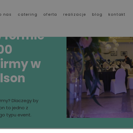
o nas
catering
oferta
realizacje
blog
kontakt
 formie
00
irmy w
ilson
irmy? Dlaczegy by
on to jedno z
go typu event.