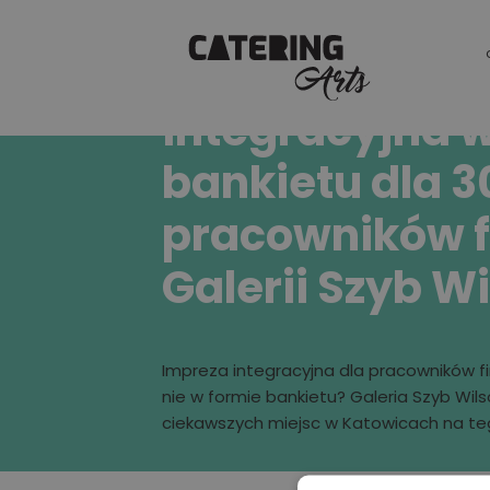
Impreza
integracyjna w
bankietu dla 3
pracowników f
Galerii Szyb W
Impreza integracyjna dla pracowników f
nie w formie bankietu? Galeria Szyb Wils
ciekawszych miejsc w Katowicach na te