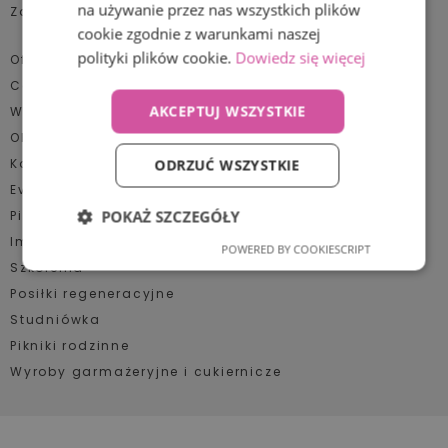
na używanie przez nas wszystkich plików
Zaufali nam
cookie zgodnie z warunkami naszej
polityki plików cookie.
Dowiedz się więcej
Oferta:
Catering
AKCEPTUJ WSZYSTKIE
Wigilia firmowa
Obiady dla pracowników
Konferencje
ODRZUĆ WSZYSTKIE
Event plenerowy
POKAŻ SZCZEGÓŁY
Pikniki firmowe
Impreza jubileuszowa
POWERED BY COOKIESCRIPT
Niezbędne
Wydajność
Szkolenia
realizacja cateringowa
Posiłki regeneracyjne
Studniówka
Mieliśmy zaszczyt przygotować kompleksową obsługę cateringową
Targetowanie
Funkcjonalność
(
catering na gale
) podczas wyjątkowego wydarzenia – uroczystej
Pikniki rodzinne
gali z okazji 20-lecia działalności Fundacji Śląskie Anioły.
Wyroby garmażeryjne i cukiernicze