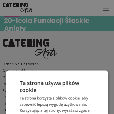
Gala
20-lecia Fundacji Śląskie
Anioły
realizacja cateringowa Mieliśmy zaszczyt przygotować
kompleksową obsługę cateringową (catering na gale)
podczas wyjątkowego wydarzenia – uroczystej gali z okazji 20-
lecia działalności Fundacji […]
Catering Katowice
Catering Gliwice
O nas
Ta strona używa plików
Dotacje UE
cookie
Polecane miejsca
Jak działamy
Ta strona korzysta z plików cookie, aby
Realizacje
zapewnić lepszą wygodę użytkowania.
Korzystając z tej strony, wyrażasz zgodę
Blog