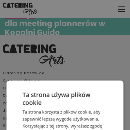
Kolacja
dla meeting plannerów w
Kopalni Guido
Catering Arts miał przyjemność zapewnić catering podczas
uroczystej kolacji dla meeting plannerów z całej Polski, którzy
odwiedzili region w ramach fam tripu […]
Catering Katowice
Catering Gliwice
O nas
Ta strona używa plików
Dotacje UE
cookie
Polecane miejsca
Jak działamy
Ta strona korzysta z plików cookie, aby
Realizacje
zapewnić lepszą wygodę użytkowania.
Korzystając z tej strony, wyrażasz zgodę
Blog